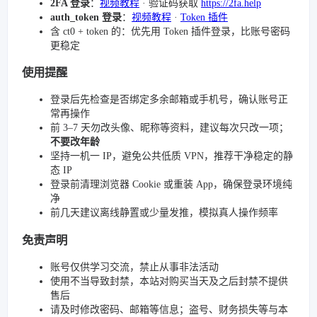
2FA 登录
：
视频教程
· 验证码获取
https://2fa.help
auth_token 登录
：
视频教程
·
Token 插件
含 ct0 + token 的：优先用 Token 插件登录，比账号密码
更稳定
使用提醒
登录后先检查是否绑定多余邮箱或手机号，确认账号正
常再操作
前 3–7 天勿改头像、昵称等资料，建议每次只改一项；
不要改年龄
坚持一机一 IP，避免公共低质 VPN，推荐干净稳定的静
态 IP
登录前清理浏览器 Cookie 或重装 App，确保登录环境纯
净
前几天建议离线静置或少量发推，模拟真人操作频率
免责声明
账号仅供学习交流，禁止从事非法活动
使用不当导致封禁，本站对购买当天及之后封禁不提供
售后
请及时修改密码、邮箱等信息；盗号、财务损失等与本