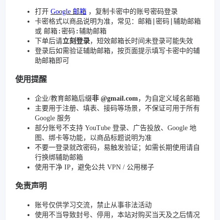
打开
Google 邮箱
，复制卡密中的账号密码登录
邮箱|密码|辅助邮箱
卡密格式以商品说明为准，常见：
邮箱:密码:辅助邮箱
或
下单后请
立刻登录
，短效邮箱长时间未登录可能失效
登录后如需验证辅助邮箱，按页面提示填写卡密中的辅
助邮箱即可
使用提醒
企业/教育邮箱后缀
非 @gmail.com
，为自定义域名邮箱
主要用于注册、填表、接码等场景，不保证可用于所有
Google 服务
部分账号不支持 YouTube 登录、广告投放、Google 地
图、绑卡等功能，以商品标题说明为准
不要一登录就改密码，易触发验证；如需长期使用请自
行换绑辅助邮箱
使用干净 IP，避免公共 VPN / 公用梯子
免责声明
账号仅供学习交流，禁止从事非法活动
使用不当导致封号、停用，本站对购买当天及之后情况