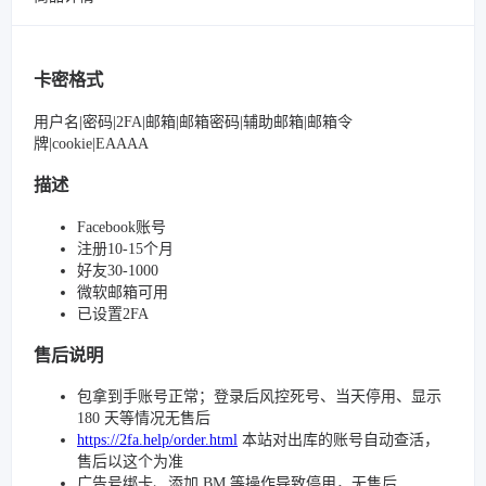
卡密格式
用户名|密码|2FA|邮箱|邮箱密码|辅助邮箱|邮箱令
牌|cookie|EAAAA
描述
Facebook账号
注册10-15个月
好友30-1000
微软邮箱可用
已设置2FA
售后说明
包拿到手账号正常；登录后风控死号、当天停用、显示
180 天等情况无售后
https://2fa.help/order.html
本站对出库的账号自动查活，
售后以这个为准
广告号绑卡、添加 BM 等操作导致停用，无售后