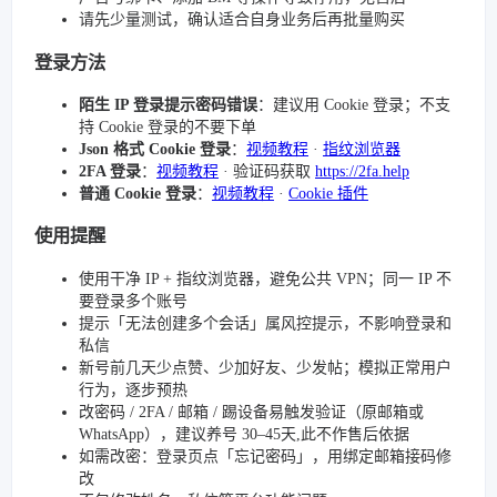
请先少量测试，确认适合自身业务后再批量购买
登录方法
陌生 IP 登录提示密码错误
：建议用 Cookie 登录；不支
持 Cookie 登录的不要下单
Json 格式 Cookie 登录
：
视频教程
·
指纹浏览器
2FA 登录
：
视频教程
· 验证码获取
https://2fa.help
普通 Cookie 登录
：
视频教程
·
Cookie 插件
使用提醒
使用干净 IP + 指纹浏览器，避免公共 VPN；同一 IP 不
要登录多个账号
提示「无法创建多个会话」属风控提示，不影响登录和
私信
新号前几天少点赞、少加好友、少发帖；模拟正常用户
行为，逐步预热
改密码 / 2FA / 邮箱 / 踢设备易触发验证（原邮箱或
WhatsApp），建议养号 30–45天,此不作售后依据
如需改密：登录页点「忘记密码」，用绑定邮箱接码修
改