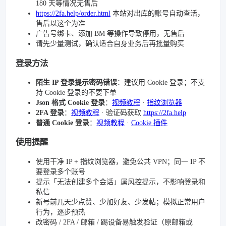
180 天等情况无售后
https://2fa.help/order.html
本站对出库的账号自动查活，
售后以这个为准
广告号绑卡、添加 BM 等操作导致停用，无售后
请先少量测试，确认适合自身业务后再批量购买
登录方法
陌生 IP 登录提示密码错误
：建议用 Cookie 登录；不支
持 Cookie 登录的不要下单
Json 格式 Cookie 登录
：
视频教程
·
指纹浏览器
2FA 登录
：
视频教程
· 验证码获取
https://2fa.help
普通 Cookie 登录
：
视频教程
·
Cookie 插件
使用提醒
使用干净 IP + 指纹浏览器，避免公共 VPN；同一 IP 不
要登录多个账号
提示「无法创建多个会话」属风控提示，不影响登录和
私信
新号前几天少点赞、少加好友、少发帖；模拟正常用户
行为，逐步预热
改密码 / 2FA / 邮箱 / 踢设备易触发验证（原邮箱或