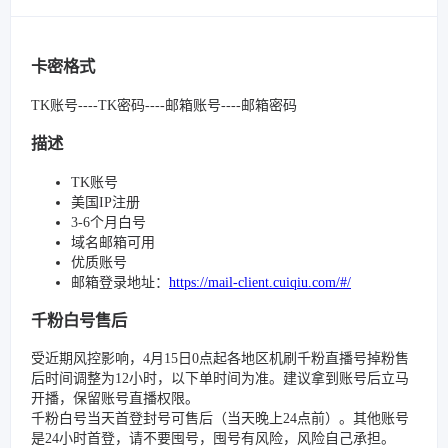
卡密格式
TK账号----TK密码----邮箱账号----邮箱密码
描述
TK账号
美国IP注册
3-6个月白号
域名邮箱可用
优质账号
邮箱登录地址：
https://mail-client.cuiqiu.com/#/
千粉白号售后
受近期风控影响，4月15日0点起各地区机刷千粉直播号掉粉售
后时间调整为12小时，以下单时间为准。建议拿到账号后立马
开播，保留账号直播权限。
千粉白号当天首登封号可售后（当天晚上24点前）。其他账号
是24小时首登，请不要囤号，囤号有风险，风险自己承担。