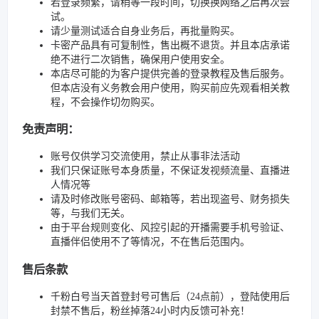
若登录频繁，请稍等一段时间，切换换网络之后再次尝
试。
请少量测试适合自身业务后，再批量购买。
卡密产品具有可复制性，售出概不退货。并且本店承诺
绝不进行二次销售，确保用户使用安全。
本店尽可能的为客户提供完善的登录教程及售后服务。
但本店没有义务教会用户使用，购买前应先观看相关教
程，不会操作切勿购买。
免责声明：
账号仅供学习交流使用，禁止从事非法活动
我们只保证账号本身质量，不保证发视频流量、直播进
人情况等
请及时修改账号密码、邮箱等，若出现盗号、财务损失
等，与我们无关。
由于平台规则变化、风控引起的开播需要手机号验证、
直播伴侣使用不了等情况，不在售后范围内。
售后条款
千粉白号当天首登封号可售后（24点前），登陆使用后
封禁不售后，粉丝掉落24小时内反馈可补充！