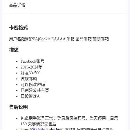
商品详情
卡密格式
用户名|密码|2FA|Cookie|EAAAA|邮箱|密码邮箱|辅助邮箱
描述
Facebook账号
2015-2024年
好友30-500
微软邮箱
可以修改密码
已创建公共主页
已设置2FA
售后说明
包拿到手账号正常；登录后风控死号、当天停用、显示
180 天等情况无售后
https://2fa.help/order.html
本站对出库的账号自动查活，