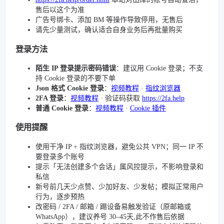
售后以这个为准
广告号绑卡、添加 BM 等操作导致停用，无售后
请先少量测试，确认适合自身业务后再批量购买
登录方法
陌生 IP 登录提示密码错误
：建议用 Cookie 登录；不支
持 Cookie 登录的不要下单
Json 格式 Cookie 登录
：
视频教程
·
指纹浏览器
2FA 登录
：
视频教程
· 验证码获取
https://2fa.help
普通 Cookie 登录
：
视频教程
·
Cookie 插件
使用提醒
使用干净 IP + 指纹浏览器，避免公共 VPN；同一 IP 不
要登录多个账号
提示「无法创建多个会话」属风控提示，不影响登录和
私信
新号前几天少点赞、少加好友、少发帖；模拟正常用户
行为，逐步预热
改密码 / 2FA / 邮箱 / 踢设备易触发验证（原邮箱或
WhatsApp），建议养号 30–45天,此不作售后依据