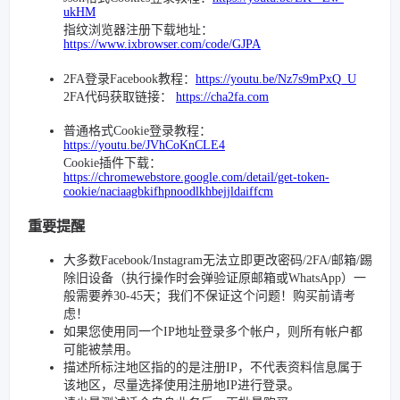
ukHM
指纹浏览器注册下载地址：
https://www.ixbrowser.com/code/GJPA
2FA登录Facebook教程：
https://youtu.be/Nz7s9mPxQ_U
2FA代码获取链接：
https://cha2fa.com
普通格式Cookie登录教程：
https://youtu.be/JVhCoKnCLE4
Cookie插件下载：
https://chromewebstore.google.com/detail/get-token-
cookie/naciaagbkifhpnoodlkhbejjldaiffcm
重要提醒
大多数Facebook/Instagram无法立即更改密码/2FA/邮箱/踢
除旧设备（执行操作时会弹验证原邮箱或WhatsApp）一
般需要养30-45天；我们不保证这个问题！购买前请考
虑！
如果您使用同一个IP地址登录多个帐户，则所有帐户都
可能被禁用。
描述所标注地区指的的是注册IP，不代表资料信息属于
该地区，尽量选择使用注册地IP进行登录。