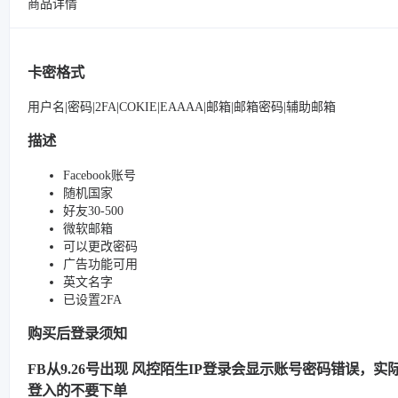
商品详情
卡密格式
用户名|密码|2FA|COKIE|EAAAA|邮箱|邮箱密码|辅助邮箱
描述
Facebook账号
随机国家
好友30-500
微软邮箱
可以更改密码
广告功能可用
英文名字
已设置2FA
购买后登录须知
FB从9.26号出现 风控陌生IP登录会显示账号密码错误，实际很
登入的不要下单