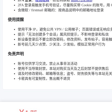
2FA 登录
：
视频教程
· 验证码获取
https://2fa.help
2FA 登录易触发手机号验证，尽量购买带 Cookie 的账号，用 C
含微软 / firstmail 邮箱的：按商品说明中的邮箱地址登录
使用提醒
使用干净 IP，避免公共 VPN / 公用梯子；页面错误或无响应多
提示「无法创建多个会话」属风控提示，不影响登录和私信
新设备登录后不要立即改密码，修改资料，发布帖子，容易
新号前几天少点赞、少关注、少发帖，模拟正常用户行为
免责声明
账号仅供学习交流，禁止从事非法活动
使用不当导致封禁，本站对购买当天及之后封禁不提供售后
请及时修改密码、邮箱等信息；盗号、财务损失等与本站无
卡密具有可复制性，售出概不退货