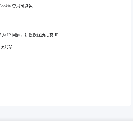
ookie 登录可避免
为 IP 问题，建议换优质动态 IP
触发封禁
关