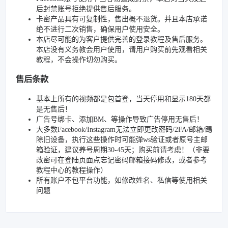
后封禁账号拒绝提供售后服务。
卡密产品具有可复制性，售出概不退货。并且本店承诺
绝不进行二次销售，确保用户使用安全。
本店尽可能的为客户提供完善的登录教程及售后服务。
本店没有义务教会用户使用，请用户购买前先观看相关
教程，不会操作切勿购买。
售后条款
基本上所有的视频都是包首登，当天停用和显示180天都
是无售后！
广告号绑卡、添加BM、等操作导致广告停用无售后！
大多数Facebook/Instagram无法立即更改密码/2FA/邮箱/踢
除旧设备，执行这些操作时可能弹ws验证或者原号主邮
箱验证，建议养号周期30-45天；购买前请考虑！（非要
改密可在登陆页面点忘记密码邮箱接码修改，或者参考
教程中心的教程操作）
所有账户不包平台功能，如修改姓名、私信等使用相关
问题