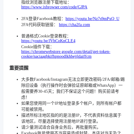
指纹浏览器注册下载地址：
https://www.ixbrowser.com/code/GJPA
2FA登录Facebook教程：
https://youtu.be/Nz7s9mPxQ_U
2FA代码获取链接：
https://cha2fa.com
普通格式Cookie登录教程：
https://youtu.be/JVhCoKnCLE4
Cookie插件下载：
https://chromewebstore.google.com/detail/get-token-
cookie/naciaagbkifhpnoodlkhbejjldaiffcm
重要提醒
大多数Facebook/Instagram无法立即更改密码/2FA/邮箱/踢
除旧设备（执行操作时会弹验证原邮箱或WhatsApp）一
般需要养30-45天；我们不保证这个问题！购买前请考
虑！
如果您使用同一个IP地址登录多个帐户，则所有帐户都
可能被禁用。
描述所标注地区指的的是注册IP，不代表资料信息属于
该地区，尽量选择使用注册地IP进行登录。
请少量测试适合自身业务后，再批量购买。
Facebook账号使用不当容易造成封禁，本店对当天及之