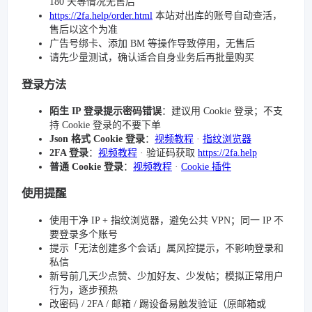
180 天等情况无售后
https://2fa.help/order.html
本站对出库的账号自动查活，
售后以这个为准
广告号绑卡、添加 BM 等操作导致停用，无售后
请先少量测试，确认适合自身业务后再批量购买
登录方法
陌生 IP 登录提示密码错误
：建议用 Cookie 登录；不支
持 Cookie 登录的不要下单
Json 格式 Cookie 登录
：
视频教程
·
指纹浏览器
2FA 登录
：
视频教程
· 验证码获取
https://2fa.help
普通 Cookie 登录
：
视频教程
·
Cookie 插件
使用提醒
使用干净 IP + 指纹浏览器，避免公共 VPN；同一 IP 不
要登录多个账号
提示「无法创建多个会话」属风控提示，不影响登录和
私信
新号前几天少点赞、少加好友、少发帖；模拟正常用户
行为，逐步预热
改密码 / 2FA / 邮箱 / 踢设备易触发验证（原邮箱或