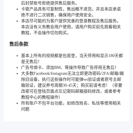
后封禁账号拒绝提供售后服务。
卡密产品具有可复制性，售出概不退货。并且本店承诺
绝不进行二次销售，确保用户使用安全。
本店尽可能的为客户提供完善的登录教程及售后服务。
本店没有义务教会用户使用，请用户购买前先观看相关
教程，不会操作切勿购买。
售后条款
基本上所有的视频都是包首登，当天停用和显示180天都
是无售后！
广告号绑卡、添加BM、等操作导致广告停用无售后！
大多数Facebook/Instagram无法立即更改密码/2FA/邮箱/踢
除旧设备，执行这些操作时可能弹ws验证或者原号主邮
箱验证，建议养号周期30-45天；购买前请考虑！（非要
改密可在登陆页面点忘记密码邮箱接码修改，或者参考
教程中心的教程操作）
所有账户不包平台功能，如修改姓名、私信等使用相关
问题