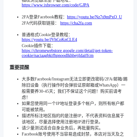
指纹浏览器注册下载地址：
https://www.ixbrowser.com/code/GJPA
2FA登录Facebook教程：
https://youtu.be/Nz7s9mPxQ_U
2FA代码获取链接：
https://cha2fa.com
普通格式Cookie登录教程：
https://youtu.be/JVhCoKnCLE4
Cookie插件下载：
https://chromewebstore.google.com/detail/get-token-
cookie/naciaagbkifhpnoodlkhbejjldaiffcm
重要提醒
大多数Facebook/Instagram无法立即更改密码/2FA/邮箱/踢
除旧设备（执行操作时会弹验证原邮箱或WhatsApp）一
般需要养30-45天；我们不保证这个问题！购买前请考
虑！
如果您使用同一个IP地址登录多个帐户，则所有帐户都
可能被禁用。
描述所标注地区指的的是注册IP，不代表资料信息属于
该地区，尽量选择使用注册地IP进行登录。
请少量测试适合自身业务后，再批量购买。
Facebook账号使用不当容易造成封禁，本店对当天及之