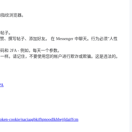
 和指纹浏览器。
篇帖子。
撰写帖子、添加好友。 在 Messenger 中聊天。行为必须“人性
 2FA - 例如，每天一个参数。
员一样。请记住，不要使用您的帐户进行欺诈或欺骗。这是违法的。
PA
token-cookie/naciaagbkifhpnoodlkhbejjldaiffcm