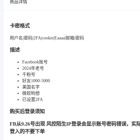
商品详情
卡密格式
用户名|密码|2FA|cookie|Eaaaa|邮箱|密码
描述
Facebook账号
2024年老号
千粉号
好友1000-5000
美国名字
微软哟想
已设置2FA
购买后登录须知
FB从9.26号出现 风控陌生IP登录会显示账号密码错误，实际很
登入的不要下单