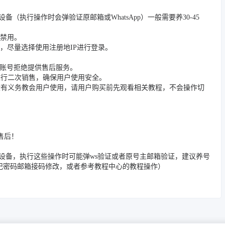
/踢除旧设备（执行操作时会弹验证原邮箱或WhatsApp）一般需要养30-45
被禁用。
，尽量选择使用注册地IP进行登录。
封禁账号拒绝提供售后服务。
进行二次销售，确保用户使用安全。
没有义务教会用户使用，请用户购买前先观看相关教程，不会操作切
售后！
/邮箱/踢除旧设备，执行这些操作时可能弹ws验证或者原号主邮箱验证，建议养号
忘记密码邮箱接码修改，或者参考教程中心的教程操作）