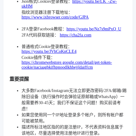
Json格式Cookies登录教程：
https://youtu.be/LK_-Zw-
ukHM
指纹浏览器注册下载地址：
https://www.ixbrowser.com/code/GJPA
2FA登录Facebook教程：
https://youtu.be/Nz7s9mPxQ_U
2FA代码获取链接：
https://cha2fa.com
普通格式Cookie登录教程：
https://youtu.be/JVhCoKnCLE4
Cookie插件下载：
https://chromewebstore.google.com/detail/get-token-
cookie/naciaagbkifhpnoodlkhbejjldaiffcm
重要提醒
大多数Facebook/Instagram无法立即更改密码/2FA/邮箱/踢
除旧设备（执行操作时会弹验证原邮箱或WhatsApp）一
般需要养30-45天；我们不保证这个问题！购买前请考
虑！
如果您使用同一个IP地址登录多个帐户，则所有帐户都
可能被禁用。
描述所标注地区指的的是注册IP，不代表资料信息属于
该地区，尽量选择使用注册地IP进行登录。