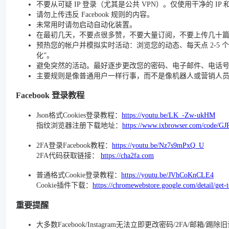
不要从可疑 IP 登录（尤其是公共 VPN）。仅使用干净的 IP
请勿上传违反 Facebook 规则的内容。
未常用时请勿启动自动化装置。
在最初几天，不要点很多赞，不要大量订阅，不要上传几十
预热您的帐户并模拟实时活动：浏览您的动态、每天点 2-5 个赞、
化”。
避免突然的活动。最好逐步更改您的密码、电子邮件、电话号码和
主要规则是像普通用户一样行事，而不是像机器人或营销人
Facebook 登录教程
Json格式Cookies登录教程：
https://youtu.be/LK_-Zw-ukHM
指纹浏览器注册下载地址：
https://www.ixbrowser.com/code/GJ
2FA登录Facebook教程：
https://youtu.be/Nz7s9mPxQ_U
2FA代码获取链接：
https://cha2fa.com
普通格式Cookie登录教程：
https://youtu.be/JVhCoKnCLE4
Cookie插件下载：
https://chromewebstore.google.com/detail/get-
重要提醒
大多数Facebook/Instagram无法立即更改密码/2FA/邮箱