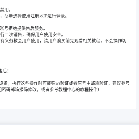
被禁用。
，尽量选择使用注册地IP进行登录。
封禁账号拒绝提供售后服务。
进行二次销售，确保用户使用安全。
没有义务教会用户使用，请用户购买前先观看相关教程，不会操作切
售后！
/邮箱/踢除旧设备，执行这些操作时可能弹ws验证或者原号主邮箱验证，建议养号
忘记密码邮箱接码修改，或者参考教程中心的教程操作）