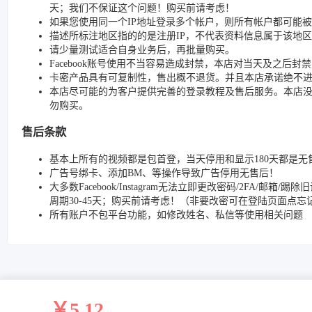
天；我们不保证这个问题！购买前请考虑！
如果您使用同一个IP地址登录多个帐户，则所有帐户都可能
描述所标注地区指的的是注册IP，不代表资料信息属于该地区
请少量测试适合自身业务后，再批量购买。
Facebook账号使用不当容易造成封禁，本店对当天及之后
卡密产品具有可复制性，售出概不退货。并且本店承诺绝不
本店尽可能的为客户提供完善的登录教程及售后服务。本店
勿购买。
售后条款
基本上所有的视频都是包首登，当天停用和显示180天都是无
广告号绑卡、添加BM、等操作导致广告停用无售后！
大多数Facebook/Instagram无法立即更改密码/2FA
周期30-45天；购买前请考虑！（非要改密可在登陆页面点
所有账户不包平台功能，如修改姓名、私信等使用相关问题
￥5.12