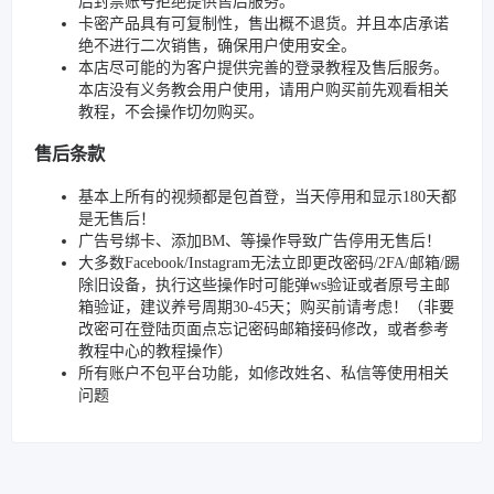
后封禁账号拒绝提供售后服务。
卡密产品具有可复制性，售出概不退货。并且本店承诺
绝不进行二次销售，确保用户使用安全。
本店尽可能的为客户提供完善的登录教程及售后服务。
本店没有义务教会用户使用，请用户购买前先观看相关
教程，不会操作切勿购买。
售后条款
基本上所有的视频都是包首登，当天停用和显示180天都
是无售后！
广告号绑卡、添加BM、等操作导致广告停用无售后！
大多数Facebook/Instagram无法立即更改密码/2FA/邮箱/踢
除旧设备，执行这些操作时可能弹ws验证或者原号主邮
箱验证，建议养号周期30-45天；购买前请考虑！（非要
改密可在登陆页面点忘记密码邮箱接码修改，或者参考
教程中心的教程操作）
所有账户不包平台功能，如修改姓名、私信等使用相关
问题