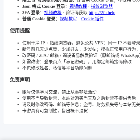
陌生 IP 登录提示密码错误
：建议用 Cookie 登录；不支持 Co
Json 格式 Cookie 登录
：
视频教程
·
指纹浏览器
2FA 登录
：
视频教程
· 验证码获取
https://2fa.help
普通 Cookie 登录
：
视频教程
·
Cookie 插件
使用提醒
使用干净 IP + 指纹浏览器，避免公共 VPN；同一 IP 不要
新号前几天少点赞、少加好友、少发帖；模拟正常用户行为
改密码 / 2FA / 邮箱 / 踢设备易触发验证（原邮箱或 Whats
如需改密：登录页点「忘记密码」，用绑定邮箱接码修改
不包修改姓名、私信等平台功能问题
免责声明
账号仅供学习交流，禁止从事非法活动
使用不当导致封禁，本站对购买当天及之后封禁不提供售后
请及时修改密码、邮箱等信息；盗号、财务损失等与本站无
卡密具有可复制性，售出概不退货