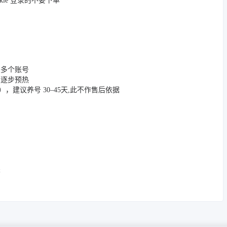
okie 登录的不要下单
登录多个账号
，逐步预热
App），建议养号 30–45天,此不作售后依据
关