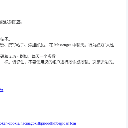
 和指纹浏览器。
篇帖子。
撰写帖子、添加好友。 在 Messenger 中聊天。行为必须“人性
 2FA - 例如，每天一个参数。
员一样。请记住，不要使用您的帐户进行欺诈或欺骗。这是违法的。
PA
token-cookie/naciaagbkifhpnoodlkhbejjldaiffcm