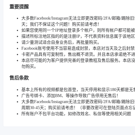
重要提醒
大多数Facebook/Instagram无法立即更改密码/2FA/邮箱
天；我们不保证这个问题！购买前请考虑！
如果您使用同一个IP地址登录多个帐户，则所有帐户都可能
描述所标注地区指的的是注册IP，不代表资料信息属于该地区
请少量测试适合自身业务后，再批量购买。
Facebook账号使用不当容易造成封禁，本店对当天及之后
卡密产品具有可复制性，售出概不退货。并且本店承诺绝不
本店尽可能的为客户提供完善的登录教程及售后服务。本店
勿购买。
售后条款
基本上所有的视频都是包首登，当天停用和显示180天都是无
广告号绑卡、添加BM、等操作导致广告停用无售后！
大多数Facebook/Instagram无法立即更改密码/2FA
周期30-45天；购买前请考虑！（非要改密可在登陆页面点
所有账户不包平台功能，如修改姓名、私信等使用相关问题