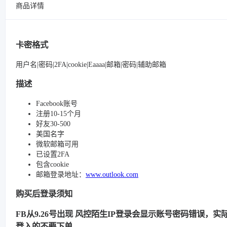
商品详情
卡密格式
用户名|密码|2FA|cookie|Eaaaa|邮箱|密码|辅助邮箱
描述
Facebook账号
注册10-15个月
好友30-500
美国名字
微软邮箱可用
已设置2FA
包含cookie
邮箱登录地址：
www.outlook.com
购买后登录须知
FB从9.26号出现 风控陌生IP登录会显示账号密码错误，实际很
登入的不要下单