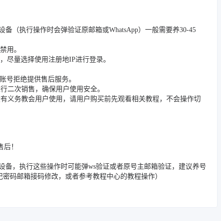
/踢除旧设备（执行操作时会弹验证原邮箱或WhatsApp）一般需要养30-45
被禁用。
，尽量选择使用注册地IP进行登录。
封禁账号拒绝提供售后服务。
进行二次销售，确保用户使用安全。
没有义务教会用户使用，请用户购买前先观看相关教程，不会操作切
售后！
/邮箱/踢除旧设备，执行这些操作时可能弹ws验证或者原号主邮箱验证，建议养号
忘记密码邮箱接码修改，或者参考教程中心的教程操作）