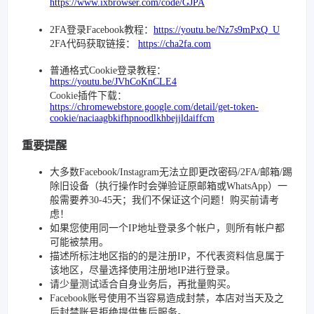
https://www.ixbrowser.com/code/GJPA
2FA登录Facebook教程：
https://youtu.be/Nz7s9mPxQ_U
2FA代码获取链接：
https://cha2fa.com
普通格式Cookie登录教程：
https://youtu.be/JVhCoKnCLE4
Cookie插件下载：
https://chromewebstore.google.com/detail/get-token-
cookie/naciaagbkifhpnoodlkhbejjldaiffcm
重要提醒
大多数Facebook/Instagram无法立即更改密码/2FA/邮箱/踢
除旧设备（执行操作时会弹验证原邮箱或WhatsApp）一
般需要养30-45天；我们不保证这个问题！购买前请考
虑！
如果您使用同一个IP地址登录多个帐户，则所有帐户都
可能被禁用。
描述所标注地区指的的是注册IP，不代表资料信息属于
该地区，尽量选择使用注册地IP进行登录。
请少量测试适合自身业务后，再批量购买。
Facebook账号使用不当容易造成封禁，本店对当天及之
后封禁账号拒绝提供售后服务。