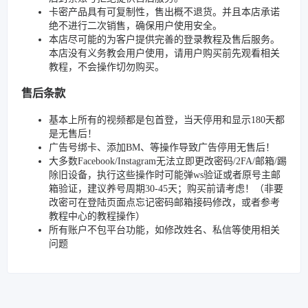
卡密产品具有可复制性，售出概不退货。并且本店承诺
绝不进行二次销售，确保用户使用安全。
本店尽可能的为客户提供完善的登录教程及售后服务。
本店没有义务教会用户使用，请用户购买前先观看相关
教程，不会操作切勿购买。
售后条款
基本上所有的视频都是包首登，当天停用和显示180天都
是无售后！
广告号绑卡、添加BM、等操作导致广告停用无售后！
大多数Facebook/Instagram无法立即更改密码/2FA/邮箱/踢
除旧设备，执行这些操作时可能弹ws验证或者原号主邮
箱验证，建议养号周期30-45天；购买前请考虑！（非要
改密可在登陆页面点忘记密码邮箱接码修改，或者参考
教程中心的教程操作）
所有账户不包平台功能，如修改姓名、私信等使用相关
问题