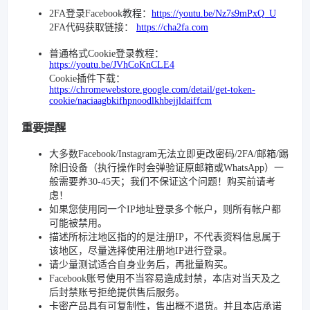
2FA登录Facebook教程：
https://youtu.be/Nz7s9mPxQ_U
2FA代码获取链接：
https://cha2fa.com
普通格式Cookie登录教程：
https://youtu.be/JVhCoKnCLE4
Cookie插件下载：
https://chromewebstore.google.com/detail/get-token-
cookie/naciaagbkifhpnoodlkhbejjldaiffcm
重要提醒
大多数Facebook/Instagram无法立即更改密码/2FA/邮箱/踢
除旧设备（执行操作时会弹验证原邮箱或WhatsApp）一
般需要养30-45天；我们不保证这个问题！购买前请考
虑！
如果您使用同一个IP地址登录多个帐户，则所有帐户都
可能被禁用。
描述所标注地区指的的是注册IP，不代表资料信息属于
该地区，尽量选择使用注册地IP进行登录。
请少量测试适合自身业务后，再批量购买。
Facebook账号使用不当容易造成封禁，本店对当天及之
后封禁账号拒绝提供售后服务。
卡密产品具有可复制性，售出概不退货。并且本店承诺