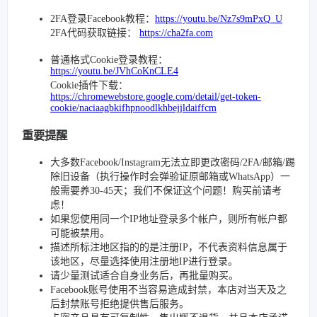
2FA登录Facebook教程：
https://youtu.be/Nz7s9mPxQ_U
2FA代码获取链接：
https://cha2fa.com
普通格式Cookie登录教程：
https://youtu.be/JVhCoKnCLE4
Cookie插件下载：
https://chromewebstore.google.com/detail/get-token-
cookie/naciaagbkifhpnoodlkhbejjldaiffcm
重要提醒
大多数Facebook/Instagram无法立即更改密码/2FA/邮箱/踢
除旧设备（执行操作时会弹验证原邮箱或WhatsApp）一
般需要养30-45天；我们不保证这个问题！购买前请考
虑！
如果您使用同一个IP地址登录多个帐户，则所有帐户都
可能被禁用。
描述所标注地区指的的是注册IP，不代表资料信息属于
该地区，尽量选择使用注册地IP进行登录。
请少量测试适合自身业务后，再批量购买。
Facebook账号使用不当容易造成封禁，本店对当天及之
后封禁账号拒绝提供售后服务。