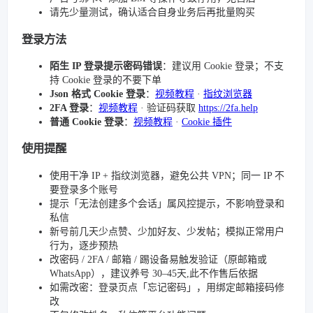
请先少量测试，确认适合自身业务后再批量购买
登录方法
陌生 IP 登录提示密码错误
：建议用 Cookie 登录；不支
持 Cookie 登录的不要下单
Json 格式 Cookie 登录
：
视频教程
·
指纹浏览器
2FA 登录
：
视频教程
· 验证码获取
https://2fa.help
普通 Cookie 登录
：
视频教程
·
Cookie 插件
使用提醒
使用干净 IP + 指纹浏览器，避免公共 VPN；同一 IP 不
要登录多个账号
提示「无法创建多个会话」属风控提示，不影响登录和
私信
新号前几天少点赞、少加好友、少发帖；模拟正常用户
行为，逐步预热
改密码 / 2FA / 邮箱 / 踢设备易触发验证（原邮箱或
WhatsApp），建议养号 30–45天,此不作售后依据
如需改密：登录页点「忘记密码」，用绑定邮箱接码修
改