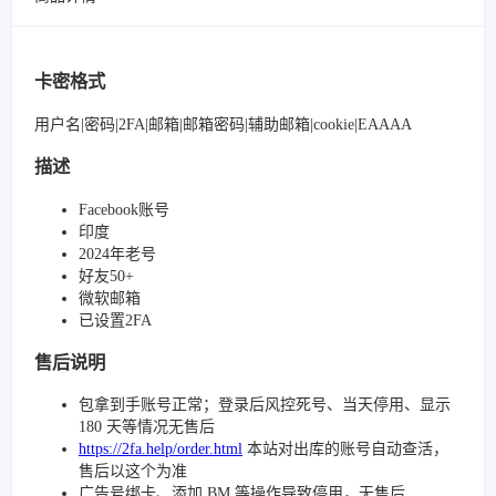
卡密格式
用户名|密码|2FA|邮箱|邮箱密码|辅助邮箱|cookie|EAAAA
描述
Facebook账号
印度
2024年老号
好友50+
微软邮箱
已设置2FA
售后说明
包拿到手账号正常；登录后风控死号、当天停用、显示
180 天等情况无售后
https://2fa.help/order.html
本站对出库的账号自动查活，
售后以这个为准
广告号绑卡、添加 BM 等操作导致停用，无售后