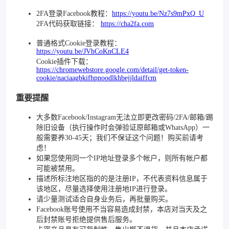
2FA登录Facebook教程：
https://youtu.be/Nz7s9mPxQ_U
2FA代码获取链接：
https://cha2fa.com
普通格式Cookie登录教程：
https://youtu.be/JVhCoKnCLE4
Cookie插件下载：
https://chromewebstore.google.com/detail/get-token-
cookie/naciaagbkifhpnoodlkhbejjldaiffcm
重要提醒
大多数Facebook/Instagram无法立即更改密码/2FA/邮箱/踢
除旧设备（执行操作时会弹验证原邮箱或WhatsApp）一
般需要养30-45天；我们不保证这个问题！购买前请考
虑！
如果您使用同一个IP地址登录多个帐户，则所有帐户都
可能被禁用。
描述所标注地区指的的是注册IP，不代表资料信息属于
该地区，尽量选择使用注册地IP进行登录。
请少量测试适合自身业务后，再批量购买。
Facebook账号使用不当容易造成封禁，本店对当天及之
后封禁账号拒绝提供售后服务。