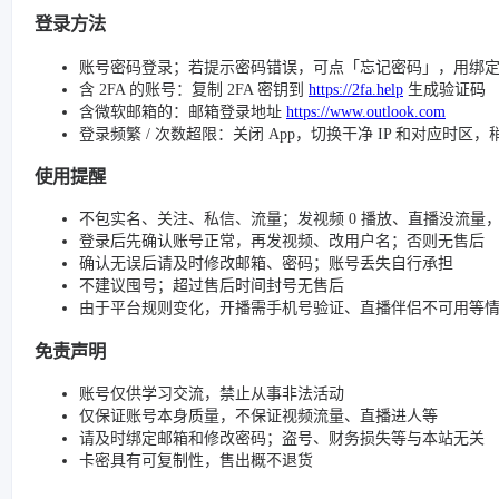
登录方法
账号密码登录；若提示密码错误，可点「忘记密码」，用绑
含 2FA 的账号：复制 2FA 密钥到
https://2fa.help
生成验证码
含微软邮箱的：邮箱登录地址
https://www.outlook.com
登录频繁 / 次数超限：关闭 App，切换干净 IP 和对应时区
使用提醒
不包实名、关注、私信、流量；发视频 0 播放、直播没流量，请检查
登录后先确认账号正常，再发视频、改用户名；否则无售后
确认无误后请及时修改邮箱、密码；账号丢失自行承担
不建议囤号；超过售后时间封号无售后
由于平台规则变化，开播需手机号验证、直播伴侣不可用等
免责声明
账号仅供学习交流，禁止从事非法活动
仅保证账号本身质量，不保证视频流量、直播进人等
请及时绑定邮箱和修改密码；盗号、财务损失等与本站无关
卡密具有可复制性，售出概不退货