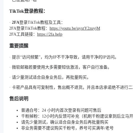
TikTok登录教程：
·
2FA
登录TikTok教程及工具：
2FA登录TikTok教程：
https://youtu.be/uyxtY2zuyjM
2FA工具链接：
https://2fa.help
重要提醒
· 提示“访问频繁”，均为IP不干净导致，请用干净的IP访问。
· 微软邮箱若要使用大多需要短信激活，客户自行准备。
· 请少量测试适合自身业务后，再批量购买。
· 卡密产品具有可复制性，售出概不退货。并且本店承诺绝不进行
售后说明
普通白号：24 小时内首次登录有问题可售后
千粉掉粉：12小时内反馈可补充（机刷千粉建议拿到后立马
请先少量测试，确认适合自身业务后再批量购买
非业务需要不建议购买千粉号，养号可买满年/老号