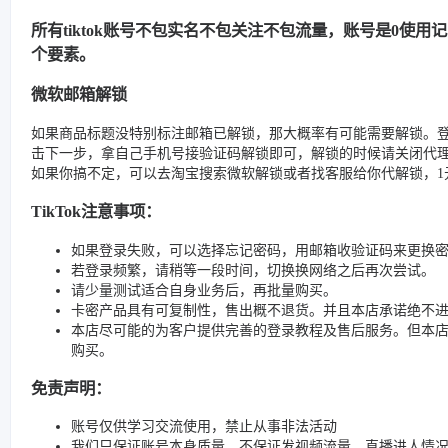
所有tiktok账号不包实名不包关注不包流量，账号是0使
个要素。
微软邮箱解锁
如果商品标题没特别标注邮箱已解锁，那大概率有可能需要解锁。
击下一步，拿自己手机号接验证码解锁即可，解锁的时候请关闭代
如果你搞不定，可以去淘宝搜索微软解锁或者找客服给你代解锁，1元
TikTok注意事项：
如果登录失败，可以选择忘记密码，用邮箱收验证码来更换
若登录频繁，请稍等一段时间，切换换网络之后再次尝试。
请少量测试适合自身业务后，再批量购买。
卡密产品具有可复制性，售出概不退货。并且本店承诺绝不
本店尽可能的为客户提供完善的登录教程及售后服务。但本
购买。
免责声明：
账号仅供学习交流使用，禁止从事非法活动
我们只保证账号本身质量，不保证发视频流量、直播进人情