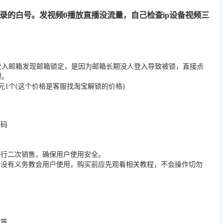
用记录的白号。发视频0播放直播没流量，自己检查ip设备视频三
登入邮箱发现邮箱锁定，是因为邮箱长期没人登入导致被锁，直接点
理。
1个(这个价格是客服找淘宝解锁的价格)
密码
进行二次销售，确保用户使用安全。
店没有义务教会用户使用，购买前应先观看相关教程，不会操作切勿
况等