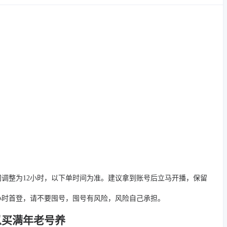
间调整为12小时，以下单时间为准。建议拿到账号后立马开播，保留
4小时首登，请不要囤号，囤号有风险，风险自己承担。
以买满年老号养