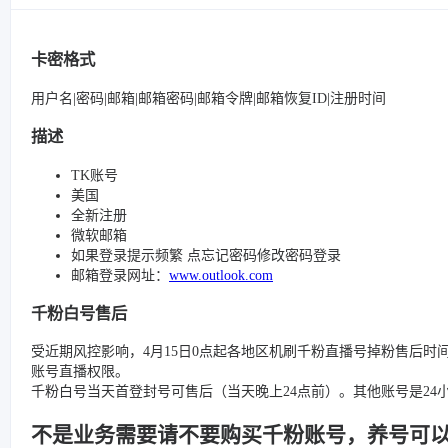
卡密格式
用户名|密码|邮箱|邮箱密码|邮箱令牌|邮箱恢复ID|注册时间
描述
TK账号
美国
全新注册
微软邮箱
如果登录提示频繁 点忘记密码修改密码登录
邮箱登录网址：
www.outlook.com
千粉白号售后
受近期风控影响，4月15日0点起各地区机刷千粉直播号掉粉售后时
账号直播权限。
千粉白号当天首登封号可售后（当天晚上24点前）。其他账号是2
不是业务需要请不要购买千粉账号，养号可