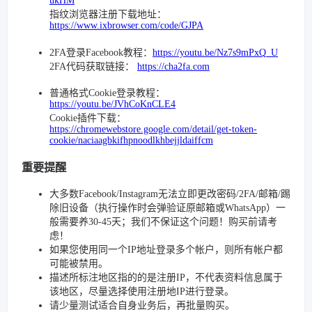
ukHM
指纹浏览器注册下载地址：
https://www.ixbrowser.com/code/GJPA
2FA登录Facebook教程：
https://youtu.be/Nz7s9mPxQ_U
2FA代码获取链接：
https://cha2fa.com
普通格式Cookie登录教程：
https://youtu.be/JVhCoKnCLE4
Cookie插件下载：
https://chromewebstore.google.com/detail/get-token-
cookie/naciaagbkifhpnoodlkhbejjldaiffcm
重要提醒
大多数Facebook/Instagram无法立即更改密码/2FA/邮箱/踢
除旧设备（执行操作时会弹验证原邮箱或WhatsApp）一
般需要养30-45天；我们不保证这个问题！购买前请考
虑！
如果您使用同一个IP地址登录多个帐户，则所有帐户都
可能被禁用。
描述所标注地区指的的是注册IP，不代表资料信息属于
该地区，尽量选择使用注册地IP进行登录。
请少量测试适合自身业务后，再批量购买。