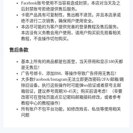
Facebook账号使用不当容易造成封禁，本店对当天及之
后封禁账号拒绝提供售后服务。
卡密产品具有可复制性，售出概不退货。并且本店承诺
绝不进行二次销售，确保用户使用安全。
本店尽可能的为客户提供完善的登录教程及售后服务。
本店没有义务教会用户使用，请用户购买前先观看相关
教程，不会操作切勿购买。
售后条款
基本上所有的商品都是包首登，当天停用和显示180天都
是无售后！
广告号绑卡、添加BM、等操作导致广告停用无售后！
大多数Facebook/Instagram无法立即更改密码/2FA/邮箱/踢
除旧设备，执行这些操作时可能弹ws验证或者原号主邮
箱验证，建议养号周期30-45天；购买前请考虑！（非要
改密可在登陆页面点忘记密码邮箱接码修改，或者参考
教程中心的教程操作）
所有账户不包平台功能，如修改姓名、私信等使用相关
问题