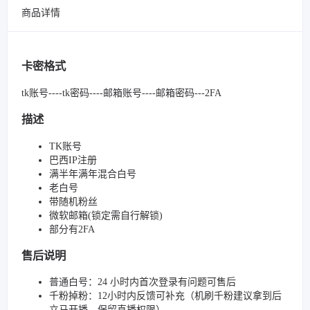
商品详情
卡密格式
tk账号----tk密码----邮箱账号----邮箱密码---2FA
描述
TK账号
巴西IP注册
满半年满年混合白号
老白号
带随机粉丝
微软邮箱(锁定需自行解锁)
部分有2FA
售后说明
普通白号：24 小时内首次登录有问题可售后
千粉掉粉：12小时内反馈可补充（机刷千粉建议拿到后
立马开播，保留直播权限）