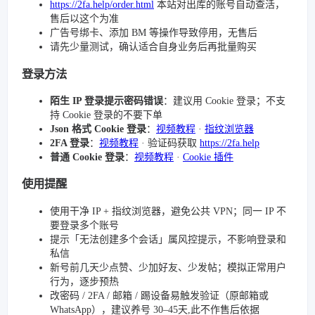
https://2fa.help/order.html
本站对出库的账号自动查活，
售后以这个为准
广告号绑卡、添加 BM 等操作导致停用，无售后
请先少量测试，确认适合自身业务后再批量购买
登录方法
陌生 IP 登录提示密码错误
：建议用 Cookie 登录；不支
持 Cookie 登录的不要下单
Json 格式 Cookie 登录
：
视频教程
·
指纹浏览器
2FA 登录
：
视频教程
· 验证码获取
https://2fa.help
普通 Cookie 登录
：
视频教程
·
Cookie 插件
使用提醒
使用干净 IP + 指纹浏览器，避免公共 VPN；同一 IP 不
要登录多个账号
提示「无法创建多个会话」属风控提示，不影响登录和
私信
新号前几天少点赞、少加好友、少发帖；模拟正常用户
行为，逐步预热
改密码 / 2FA / 邮箱 / 踢设备易触发验证（原邮箱或
WhatsApp），建议养号 30–45天,此不作售后依据