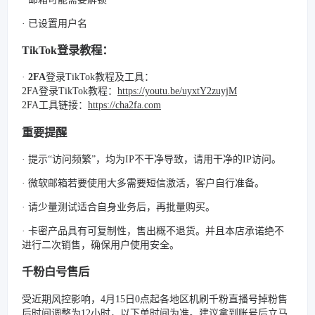
· 已设置用户名
TikTok登录教程：
·
2FA
登录TikTok教程及工具：
2FA登录TikTok教程：
https://youtu.be/uyxtY2zuyjM
2FA工具链接：
https://cha2fa.com
重要提醒
· 提示“访问频繁”，均为IP不干净导致，请用干净的IP访问。
· 微软邮箱若要使用大多需要短信激活，客户自行准备。
· 请少量测试适合自身业务后，再批量购买。
· 卡密产品具有可复制性，售出概不退货。并且本店承诺绝不
进行二次销售，确保用户使用安全。
千粉白号售后
受近期风控影响，4月15日0点起各地区机刷千粉直播号掉粉售
后时间调整为12小时，以下单时间为准。建议拿到账号后立马