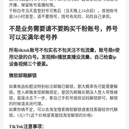
开播，保留账号直播权限。
千粉白号当天首登封号可售后（当天晚上24点前）。其他账号
是24小时首登，请不要囤号，囤号有风险，风险自己承担。
不是业务需要请不要购买千粉账号，养号
可以买满年老号养
所有tiktok账号不包实名不包关注不包流量，账号是0使
用记录的白号。发视频0播放直播没流量，自己检查ip
设备视频三个要素。
微软邮箱解锁
如果商品标题没特别标注邮箱已解锁，那大概率有可能需要解
锁。登入邮箱发现邮箱锁定，是因为邮箱长期没人登入导致被
锁，直接点击下一步，拿自己手机号接验证码解锁即可，解锁
的时候请关闭代理。
如果你搞不定，可以去淘宝搜索微软解锁或者找客服给你代解
锁，1元1个(这个价格是客服找淘宝解锁的价格)
TikTok注意事项：