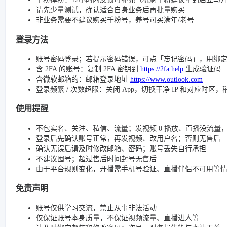
请先少量测试，确认适合自身业务后再批量购买
非业务需要不建议购买千粉号，养号可买满年/老号
登录方法
账号密码登录；若提示密码错误，可点「忘记密码」，用绑
含 2FA 的账号：复制 2FA 密钥到
https://2fa.help
生成验证码
含微软邮箱的：邮箱登录地址
https://www.outlook.com
登录频繁 / 次数超限：关闭 App，切换干净 IP 和对应时区
使用提醒
不包实名、关注、私信、流量；发视频 0 播放、直播没流量，请检查
登录后先确认账号正常，再发视频、改用户名；否则无售后
确认无误后请及时修改邮箱、密码；账号丢失自行承担
不建议囤号；超过售后时间封号无售后
由于平台规则变化，开播需手机号验证、直播伴侣不可用等
免责声明
账号仅供学习交流，禁止从事非法活动
仅保证账号本身质量，不保证视频流量、直播进人等