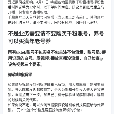
受近期风控影响，4月15日0点起各地区机刷千粉直播号掉粉售
后时间调整为12小时，以下单时间为准。建议拿到账号后立马
开播，保留账号直播权限。
千粉白号当天首登封号可售后（当天晚上24点前）。其他账号
是24小时首登，请不要囤号，囤号有风险，风险自己承担。
不是业务需要请不要购买千粉账号，养号
可以买满年老号养
所有tiktok账号不包实名不包关注不包流量，账号是0使
用记录的白号。发视频0播放直播没流量，自己检查ip
设备视频三个要素。
微软邮箱解锁
如果商品标题没特别标注邮箱已解锁，那大概率有可能需要解
锁。登入邮箱发现邮箱锁定，是因为邮箱长期没人登入导致被
锁，直接点击下一步，拿自己手机号接验证码解锁即可，解锁
的时候请关闭代理。
如果你搞不定，可以去淘宝搜索微软解锁或者找客服给你代解
锁，1元1个(这个价格是客服找淘宝解锁的价格)