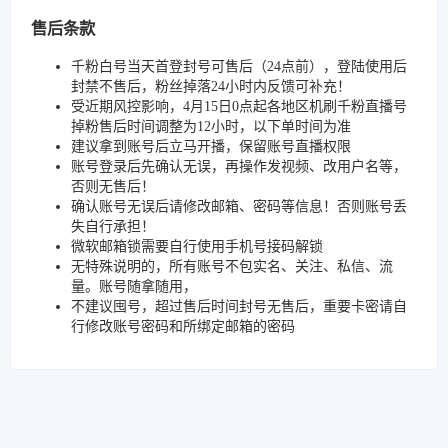
售后条款
千粉白号当天首登封号可售后（24点前），登陆使用后
封禁不售后，粉丝掉落24小时内反馈可补充！
受近期风控影响，4月15日0点起各地区机刷千粉直播号
掉粉售后时间调整为12小时，以下单时间为准
建议拿到账号后立马开播，保留账号直播权限
账号登录后先确认无误，再操作发视频、改用户名等，
否则无售后！
确认账号无误后请修改邮箱、密码等信息！否则账号丢
失自行承担！
微软邮箱锁需要自行使用手机号接码解锁
无特殊说明的，所有账号不包实名、关注、私信、流
量。账号随拿随用，
不建议囤号，超过售后时间封号无售后，重要卡密请自
行修改账号密码和所绑定邮箱的密码