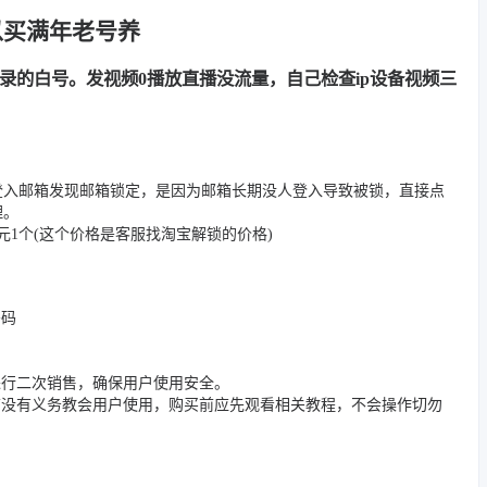
以买满年老号养
用记录的白号。发视频0播放直播没流量，自己检查ip设备视频三
登入邮箱发现邮箱锁定，是因为邮箱长期没人登入导致被锁，直接点
理。
1个(这个价格是客服找淘宝解锁的价格)
密码
进行二次销售，确保用户使用安全。
店没有义务教会用户使用，购买前应先观看相关教程，不会操作切勿