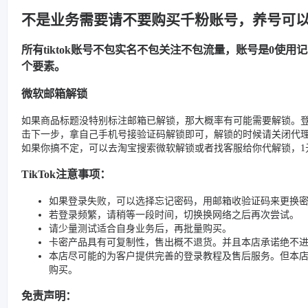
不是业务需要请不要购买千粉账号，养号可
所有tiktok账号不包实名不包关注不包流量，账号是0使
个要素。
微软邮箱解锁
如果商品标题没特别标注邮箱已解锁，那大概率有可能需要解锁。
击下一步，拿自己手机号接验证码解锁即可，解锁的时候请关闭代
如果你搞不定，可以去淘宝搜索微软解锁或者找客服给你代解锁，1元
TikTok注意事项：
如果登录失败，可以选择忘记密码，用邮箱收验证码来更换
若登录频繁，请稍等一段时间，切换换网络之后再次尝试。
请少量测试适合自身业务后，再批量购买。
卡密产品具有可复制性，售出概不退货。并且本店承诺绝不
本店尽可能的为客户提供完善的登录教程及售后服务。但本
购买。
免责声明：