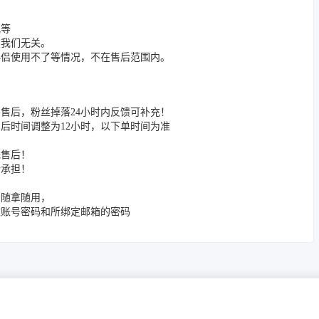
况等
与我们无关。
伴侣使用不了等情况，不在售后范围内。
售后，粉丝掉落24小时内反馈可补充！
售后时间调整为12小时，以下单时间为准
无售后！
行承担！
号随拿随用，
改账号密码和所绑定邮箱的密码