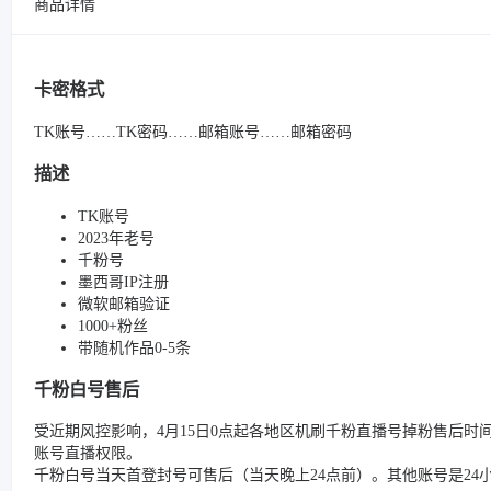
商品详情
卡密格式
TK账号……TK密码……邮箱账号……邮箱密码
描述
TK账号
2023年老号
千粉号
墨西哥IP注册
微软邮箱验证
1000+粉丝
带随机作品0-5条
千粉白号售后
受近期风控影响，4月15日0点起各地区机刷千粉直播号掉粉售后时
账号直播权限。
千粉白号当天首登封号可售后（当天晚上24点前）。其他账号是2