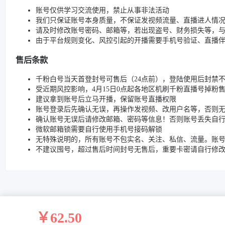
账号仅供学习交流使用，禁止从事非法活动
我们只保证账号本身质量，不保证发视频流量、直播进人情
请及时修改账号密码、邮箱等，若出现盗号、财务损失等，
由于平台规则变化、风控引起的开播需要手机号验证、直播
售后条款
千粉白号当天首登封号可售后（24点前），登陆使用后封禁不
受近期风控影响，4月15日0点起各地区机刷千粉直播号掉粉
建议拿到账号后立马开播，保留账号直播权限
账号登录后先确认无误，再操作发视频、改用户名等，否则
确认账号无误后请修改邮箱、密码等信息！否则账号丢失自
微软邮箱锁需要自行使用手机号接码解锁
无特殊说明的，所有账号不包实名、关注、私信、流量。账
不建议囤号，超过售后时间封号无售后，重要卡密请自行修
￥62.50