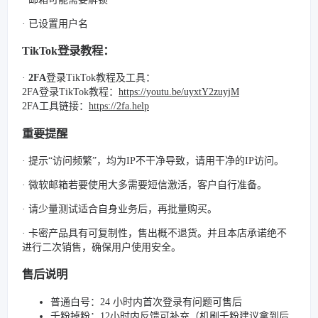
· 已设置用户名
TikTok登录教程：
·
2FA
登录TikTok教程及工具：
2FA登录TikTok教程：
https://youtu.be/uyxtY2zuyjM
2FA工具链接：
https://2fa.help
重要提醒
· 提示“访问频繁”，均为IP不干净导致，请用干净的IP访问。
· 微软邮箱若要使用大多需要短信激活，客户自行准备。
· 请少量测试适合自身业务后，再批量购买。
· 卡密产品具有可复制性，售出概不退货。并且本店承诺绝不
进行二次销售，确保用户使用安全。
售后说明
普通白号：24 小时内首次登录有问题可售后
千粉掉粉：12小时内反馈可补充（机刷千粉建议拿到后