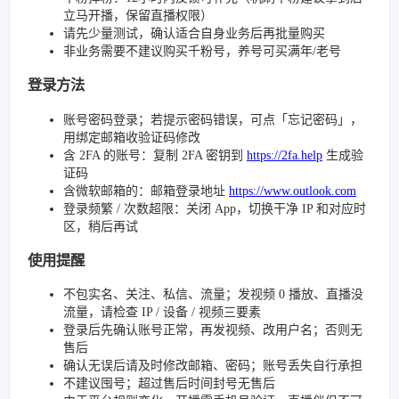
立马开播，保留直播权限）
请先少量测试，确认适合自身业务后再批量购买
非业务需要不建议购买千粉号，养号可买满年/老号
登录方法
账号密码登录；若提示密码错误，可点「忘记密码」，
用绑定邮箱收验证码修改
含 2FA 的账号：复制 2FA 密钥到
https://2fa.help
生成验
证码
含微软邮箱的：邮箱登录地址
https://www.outlook.com
登录频繁 / 次数超限：关闭 App，切换干净 IP 和对应时
区，稍后再试
使用提醒
不包实名、关注、私信、流量；发视频 0 播放、直播没
流量，请检查 IP / 设备 / 视频三要素
登录后先确认账号正常，再发视频、改用户名；否则无
售后
确认无误后请及时修改邮箱、密码；账号丢失自行承担
不建议囤号；超过售后时间封号无售后