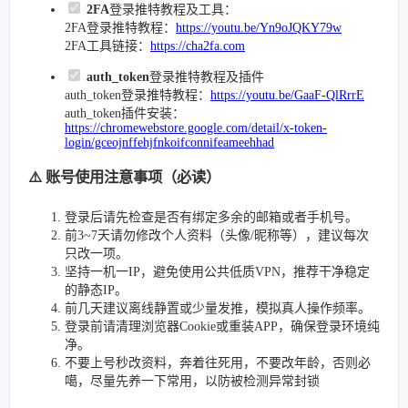
2FA
登录推特教程及工具：
2FA登录推特教程：
https://youtu.be/Yn9oJQKY79w
2FA工具链接：
https://cha2fa.com
auth_token
登录推特教程及插件
auth_token登录推特教程：
https://youtu.be/GaaF-QlRrrE
auth_token插件安装：
https://chromewebstore.google.com/detail/x-token-
login/gceojnffehjfnkoifconnifeameehhad
⚠️ 账号使用注意事项（必读）
登录后请先检查是否有绑定多余的邮箱或者手机号。
前3~7天请勿修改个人资料（头像/昵称等），建议每次
只改一项。
坚持一机一IP，避免使用公共低质VPN，推荐干净稳定
的静态IP。
前几天建议离线静置或少量发推，模拟真人操作频率。
登录前请清理浏览器Cookie或重装APP，确保登录环境纯
净。
不要上号秒改资料，奔着往死用，不要改年龄，否则必
噶，尽量先养一下常用，以防被检测异常封锁