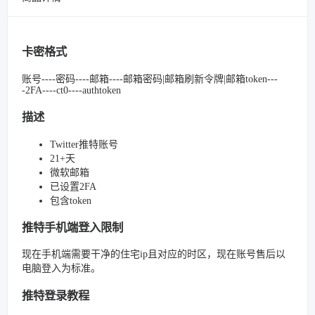
卡密格式
账号----密码----邮箱----邮箱密码|邮箱刷新令牌|邮箱token---
-2FA----ct0----authtoken
描述
Twitter推特账号
21+天
微软邮箱
已设置2FA
包含token
推特手机端登入限制
现在手机端需要干净的住宅ip且对应的时区，现在账号售后以
电脑登入为标准。
推特登录教程