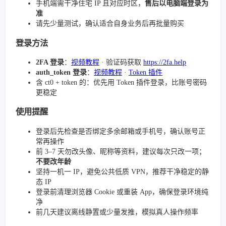
手机端需干净住宅 IP 且对应时区，
售后以电脑端登录为
准
请先少量测试，确认适合自身业务后再批量购买
登录方法
2FA 登录
：
视频教程
· 验证码获取
https://2fa.help
auth_token 登录
：
视频教程
·
Token 插件
含 ct0 + token 的：优先用 Token 插件登录，比账号密码
更稳定
使用提醒
登录后先检查是否绑定多余邮箱或手机号，确认账号正
常再操作
前 3–7 天勿改头像、昵称等资料，建议每次只改一项；
不要改年龄
坚持一机一 IP，避免公共低质 VPN，推荐干净稳定的静
态 IP
登录前清理浏览器 Cookie 或重装 App，确保登录环境纯
净
前几天建议离线静置或少量发推，模拟真人操作频率