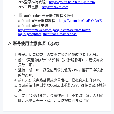
2FA登录推特教程：
https://youtu.be/Yn9oJQKY79w
2FA工具链接：
https://cha2fa.com
auth_token
登录推特教程及插件
auth_token登录推特教程：
https://youtu.be/GaaF-QlRrrE
auth_token插件安装：
https://chromewebstore.google.com/detail/x-token-
login/gceojnffehjfnkoifconnifeameehhad
⚠️ 账号使用注意事项（必读）
登录后请先检查是否有绑定多余的邮箱或者手机号。
前3~7天请勿修改个人资料（头像/昵称等），建议每次
只改一项。
坚持一机一IP，避免使用公共低质VPN，推荐干净稳定
的静态IP。
前几天建议离线静置或少量发推，模拟真人操作频率。
登录前请清理浏览器Cookie或重装APP，确保登录环境纯
净。
不要上号秒改资料，奔着往死用，不要改年龄，否则必
噶，尽量先养一下常用，以防被检测异常封锁