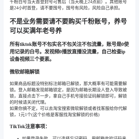
千粉白号当天首登封号可售后（当天晚上24点前）。其他账号
是24小时首登，请不要囤号，囤号有风险，风险自己承担。
不是业务需要请不要购买千粉账号，养号
可以买满年老号养
所有tiktok账号不包实名不包关注不包流量，账号是0使
用记录的白号。发视频0播放直播没流量，自己检查ip
设备视频三个要素。
微软邮箱解锁
如果商品标题没特别标注邮箱已解锁，那大概率有可能需要解
锁。登入邮箱发现邮箱锁定，是因为邮箱长期没人登入导致被
锁，直接点击下一步，拿自己手机号接验证码解锁即可，解锁
的时候请关闭代理。
如果你搞不定，可以去淘宝搜索微软解锁或者找客服给你代解
锁，1元1个(这个价格是客服找淘宝解锁的价格)
TikTok注意事项：
如果登录失败，可以选择忘记密码，用邮箱收验证码来