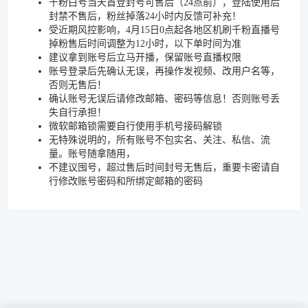
千粉白号当天首登封号可售后（24点前），登陆使用后
封禁不售后，粉丝掉落24小时内反馈可补充！
受近期风控影响，4月15日0点起各地区机刷千粉直播号
掉粉售后时间调整为12小时，以下单时间为准
建议拿到账号后立马开播，保留账号直播权限
账号登录后先确认无误，再操作发视频、改用户名等，
否则无售后！
确认账号无误后请修改邮箱、密码等信息！否则账号丢
失自行承担！
微软邮箱锁需要自行使用手机号接码解锁
无特殊说明的，所有账号不包实名、关注、私信、流
量。账号随拿随用，
不建议囤号，超过售后时间封号无售后，重要卡密请自
行修改账号密码和所绑定邮箱的密码