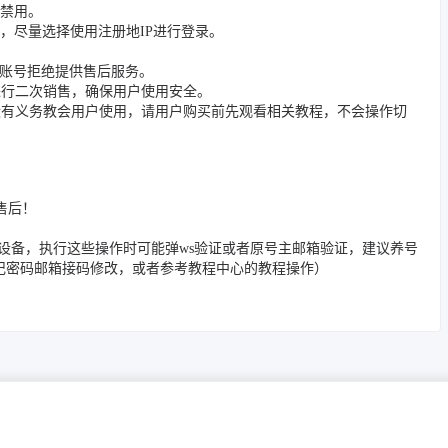
被禁用。
，尽量选择使用注册地IP进行登录。
封禁账号拒绝提供售后服务。
进行二次销售，确保用户使用安全。
没有义务教会用户使用，请用户购买前先观看相关教程，不会操作切
售后！
/邮箱/踢除旧设备，执行这些操作时可能弹ws验证或者原号主邮箱验证，建议养号
忘记密码邮箱接码修改，或者参考教程中心的教程操作）