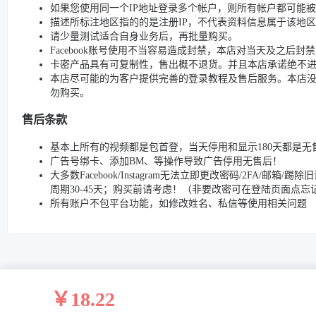
如果您使用同一个IP地址登录多个帐户，则所有帐户都可能
描述所标注地区指的的是注册IP，不代表资料信息属于该地区
请少量测试适合自身业务后，再批量购买。
Facebook账号使用不当容易造成封禁，本店对当天及之后
卡密产品具有可复制性，售出概不退货。并且本店承诺绝不
本店尽可能的为客户提供完善的登录教程及售后服务。本店
勿购买。
售后条款
基本上所有的视频都是包首登，当天停用和显示180天都是无
广告号绑卡、添加BM、等操作导致广告停用无售后！
大多数Facebook/Instagram无法立即更改密码/2FA
周期30-45天；购买前请考虑！（非要改密可在登陆页面点
所有账户不包平台功能，如修改姓名、私信等使用相关问题
￥18.22