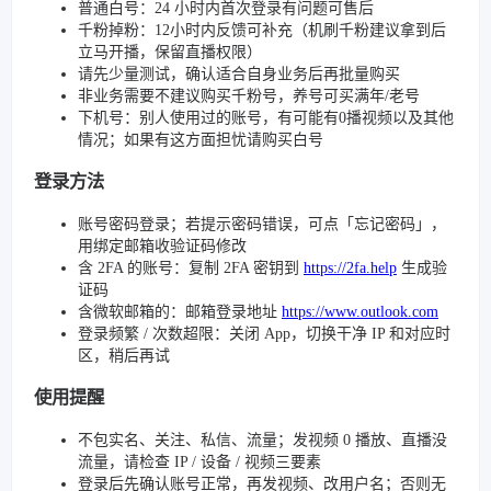
普通白号：24 小时内首次登录有问题可售后
千粉掉粉：12小时内反馈可补充（机刷千粉建议拿到后
立马开播，保留直播权限）
请先少量测试，确认适合自身业务后再批量购买
非业务需要不建议购买千粉号，养号可买满年/老号
下机号：别人使用过的账号，有可能有0播视频以及其他
情况；如果有这方面担忧请购买白号
登录方法
账号密码登录；若提示密码错误，可点「忘记密码」，
用绑定邮箱收验证码修改
含 2FA 的账号：复制 2FA 密钥到
https://2fa.help
生成验
证码
含微软邮箱的：邮箱登录地址
https://www.outlook.com
登录频繁 / 次数超限：关闭 App，切换干净 IP 和对应时
区，稍后再试
使用提醒
不包实名、关注、私信、流量；发视频 0 播放、直播没
流量，请检查 IP / 设备 / 视频三要素
登录后先确认账号正常，再发视频、改用户名；否则无