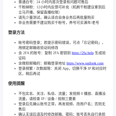
普通白号：24 小时内首次登录有问题可售后
千粉掉粉：12小时内反馈可补充（机刷千粉建议拿到后
立马开播，保留直播权限）
请先少量测试，确认适合自身业务后再批量购买
非业务需要不建议购买千粉号，养号可买满年/老号
登录方法
账号密码登录；若提示密码错误，可点「忘记密码」，
用绑定邮箱收验证码修改
含 2FA 的账号：复制 2FA 密钥到
https://2fa.help
生成验
证码
含微软邮箱的：邮箱登录地址
https://www.outlook.com
登录频繁 / 次数超限：关闭 App，切换干净 IP 和对应时
区，稍后再试
使用提醒
不包实名、关注、私信、流量；发视频 0 播放、直播没
流量，请检查 IP / 设备 / 视频三要素
登录后先确认账号正常，再发视频、改用户名；否则无
售后
确认无误后请及时修改邮箱、密码；账号丢失自行承担