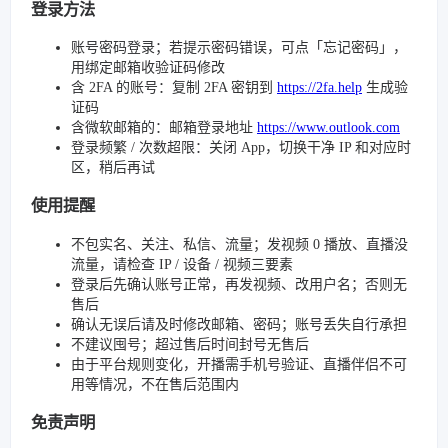
登录方法
账号密码登录；若提示密码错误，可点「忘记密码」，
用绑定邮箱收验证码修改
含 2FA 的账号：复制 2FA 密钥到
https://2fa.help
生成验
证码
含微软邮箱的：邮箱登录地址
https://www.outlook.com
登录频繁 / 次数超限：关闭 App，切换干净 IP 和对应时
区，稍后再试
使用提醒
不包实名、关注、私信、流量；发视频 0 播放、直播没
流量，请检查 IP / 设备 / 视频三要素
登录后先确认账号正常，再发视频、改用户名；否则无
售后
确认无误后请及时修改邮箱、密码；账号丢失自行承担
不建议囤号；超过售后时间封号无售后
由于平台规则变化，开播需手机号验证、直播伴侣不可
用等情况，不在售后范围内
免责声明