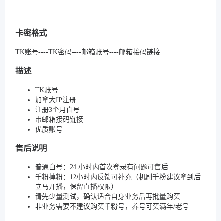
卡密格式
TK账号----TK密码----邮箱账号----邮箱接码链接
描述
TK账号
加拿大IP注册
注册3个月白号
带邮箱接码链接
优质账号
售后说明
普通白号：24 小时内首次登录有问题可售后
千粉掉粉：12小时内反馈可补充（机刷千粉建议拿到后
立马开播，保留直播权限）
请先少量测试，确认适合自身业务后再批量购买
非业务需要不建议购买千粉号，养号可买满年/老号