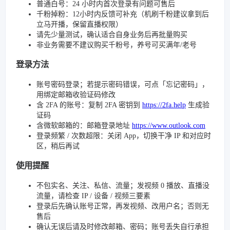
普通白号：24 小时内首次登录有问题可售后
千粉掉粉：12小时内反馈可补充（机刷千粉建议拿到后
立马开播，保留直播权限）
请先少量测试，确认适合自身业务后再批量购买
非业务需要不建议购买千粉号，养号可买满年/老号
登录方法
账号密码登录；若提示密码错误，可点「忘记密码」，
用绑定邮箱收验证码修改
含 2FA 的账号：复制 2FA 密钥到
https://2fa.help
生成验
证码
含微软邮箱的：邮箱登录地址
https://www.outlook.com
登录频繁 / 次数超限：关闭 App，切换干净 IP 和对应时
区，稍后再试
使用提醒
不包实名、关注、私信、流量；发视频 0 播放、直播没
流量，请检查 IP / 设备 / 视频三要素
登录后先确认账号正常，再发视频、改用户名；否则无
售后
确认无误后请及时修改邮箱、密码；账号丢失自行承担