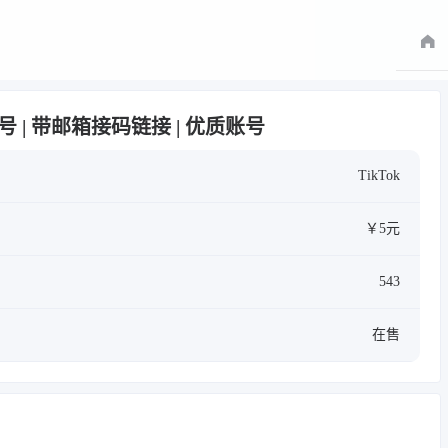
月白号 | 带邮箱接码链接 | 优质账号
TikTok
￥5元
543
在售