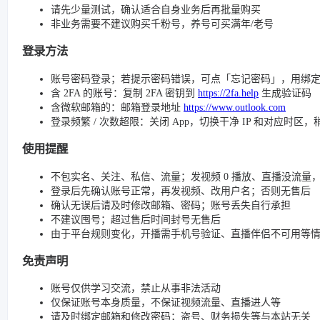
请先少量测试，确认适合自身业务后再批量购买
非业务需要不建议购买千粉号，养号可买满年/老号
登录方法
账号密码登录；若提示密码错误，可点「忘记密码」，用绑
含 2FA 的账号：复制 2FA 密钥到
https://2fa.help
生成验证码
含微软邮箱的：邮箱登录地址
https://www.outlook.com
登录频繁 / 次数超限：关闭 App，切换干净 IP 和对应时区
使用提醒
不包实名、关注、私信、流量；发视频 0 播放、直播没流量，请检查
登录后先确认账号正常，再发视频、改用户名；否则无售后
确认无误后请及时修改邮箱、密码；账号丢失自行承担
不建议囤号；超过售后时间封号无售后
由于平台规则变化，开播需手机号验证、直播伴侣不可用等
免责声明
账号仅供学习交流，禁止从事非法活动
仅保证账号本身质量，不保证视频流量、直播进人等
请及时绑定邮箱和修改密码；盗号、财务损失等与本站无关