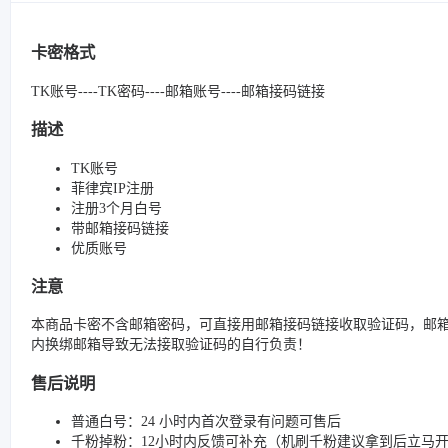
卡密格式
TK账号----TK密码----邮箱账号----邮箱接码链接
描述
TK账号
菲律宾IP注册
注册3个月白号
带邮箱接码链接
优质账号
注意
本商品卡密不含邮箱密码，可直接用邮箱接码链接收取验证码，邮箱
内换绑邮箱导致无法接取验证码的自行负责！
售后说明
普通白号：24 小时内首次登录有问题可售后
千粉掉粉：12小时内反馈可补充（机刷千粉建议拿到后立马