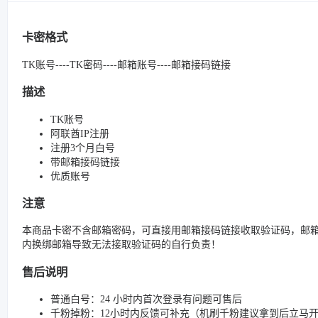
卡密格式
TK账号----TK密码----邮箱账号----邮箱接码链接
描述
TK账号
阿联酋IP注册
注册3个月白号
带邮箱接码链接
优质账号
注意
本商品卡密不含邮箱密码，可直接用邮箱接码链接收取验证码，邮箱
内换绑邮箱导致无法接取验证码的自行负责！
售后说明
普通白号：24 小时内首次登录有问题可售后
千粉掉粉：12小时内反馈可补充（机刷千粉建议拿到后立马