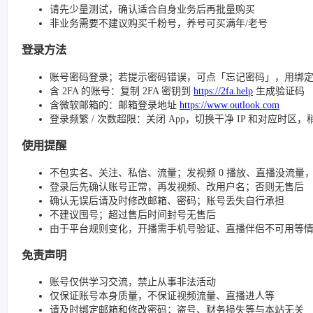
请先少量测试，确认适合自身业务后再批量购买
非业务需要不建议购买千粉号，养号可买满年/老号
登录方法
账号密码登录；若提示密码错误，可点「忘记密码」，用绑
含 2FA 的账号：复制 2FA 密钥到
https://2fa.help
生成验证码
含微软邮箱的：邮箱登录地址
https://www.outlook.com
登录频繁 / 次数超限：关闭 App，切换干净 IP 和对应时区
使用提醒
不包实名、关注、私信、流量；发视频 0 播放、直播没流量，请检查
登录后先确认账号正常，再发视频、改用户名；否则无售后
确认无误后请及时修改邮箱、密码；账号丢失自行承担
不建议囤号；超过售后时间封号无售后
由于平台规则变化，开播需手机号验证、直播伴侣不可用等
免责声明
账号仅供学习交流，禁止从事非法活动
仅保证账号本身质量，不保证视频流量、直播进人等
请及时绑定邮箱和修改密码；盗号、财务损失等与本站无关