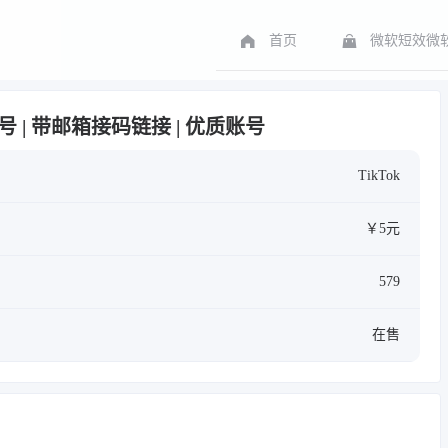
首页
微软短效微软
月白号 | 带邮箱接码链接 | 优质账号
TikTok
￥5元
579
在售