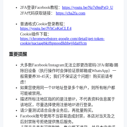
2FA登录Facebook教程：
https://youtu.be/Nz7s9mPxQ_U
2FA代码获取链接：
https://cha2fa.com
普通格式Cookie登录教程：
https://youtu.be/JVhCoKnCLE4
Cookie插件下载：
https://chromewebstore.google.com/detail/get-token-
cookie/naciaagbkifhpnoodlkhbejjldaiffcm
重要提醒
大多数Facebook/Instagram无法立即更改密码/2FA/邮箱/踢
除旧设备（执行操作时会弹验证原邮箱或WhatsApp）一
般需要养30-45天；我们不保证这个问题！购买前请考
虑！
如果您使用同一个IP地址登录多个帐户，则所有帐户都
可能被禁用。
描述所标注地区指的的是注册IP，不代表资料信息属于
该地区，尽量选择使用注册地IP进行登录。
请少量测试适合自身业务后，再批量购买。
Facebook账号使用不当容易造成封禁，本店对当天及之
后封禁账号拒绝提供售后服务。