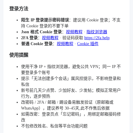
登录方法
陌生 IP 登录提示密码错误
：建议用 Cookie 登录；不支
持 Cookie 登录的不要下单
Json 格式 Cookie 登录
：
视频教程
·
指纹浏览器
2FA 登录
：
视频教程
· 验证码获取
https://2fa.help
普通 Cookie 登录
：
视频教程
·
Cookie 插件
使用提醒
使用干净 IP + 指纹浏览器，避免公共 VPN；同一 IP 不
要登录多个账号
提示「无法创建多个会话」属风控提示，不影响登录和
私信
新号前几天少点赞、少加好友、少发帖；模拟正常用户
行为，逐步预热
改密码 / 2FA / 邮箱 / 踢设备易触发验证（原邮箱或
WhatsApp），建议养号 30–45天,此不作售后依据
如需改密：登录页点「忘记密码」，用绑定邮箱接码修
改
不包修改姓名、私信等平台功能问题