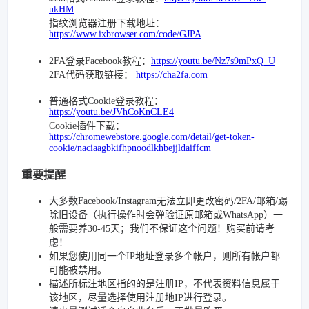
ukHM
指纹浏览器注册下载地址：
https://www.ixbrowser.com/code/GJPA
2FA登录Facebook教程：
https://youtu.be/Nz7s9mPxQ_U
2FA代码获取链接：
https://cha2fa.com
普通格式Cookie登录教程：
https://youtu.be/JVhCoKnCLE4
Cookie插件下载：
https://chromewebstore.google.com/detail/get-token-
cookie/naciaagbkifhpnoodlkhbejjldaiffcm
重要提醒
大多数Facebook/Instagram无法立即更改密码/2FA/邮箱/踢
除旧设备（执行操作时会弹验证原邮箱或WhatsApp）一
般需要养30-45天；我们不保证这个问题！购买前请考
虑！
如果您使用同一个IP地址登录多个帐户，则所有帐户都
可能被禁用。
描述所标注地区指的的是注册IP，不代表资料信息属于
该地区，尽量选择使用注册地IP进行登录。