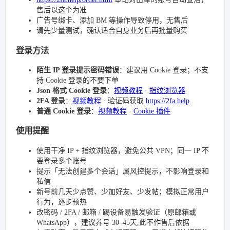
售后以这个为准
广告号绑卡、添加 BM 等操作导致停用，无售后
请先少量测试，确认适合自身业务后再批量购买
登录方法
陌生 IP 登录提示密码错误
：建议用 Cookie 登录；不支
持 Cookie 登录的不要下单
Json 格式 Cookie 登录
：
视频教程
·
指纹浏览器
2FA 登录
：
视频教程
· 验证码获取
https://2fa.help
普通 Cookie 登录
：
视频教程
·
Cookie 插件
使用提醒
使用干净 IP + 指纹浏览器，避免公共 VPN；同一 IP 不
要登录多个账号
提示「无法创建多个会话」属风控提示，不影响登录和
私信
新号前几天少点赞、少加好友、少发帖；模拟正常用户
行为，逐步预热
改密码 / 2FA / 邮箱 / 踢设备易触发验证（原邮箱或
WhatsApp），建议养号 30–45天,此不作售后依据