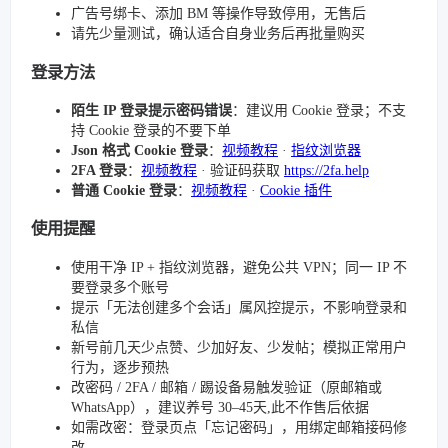
广告号绑卡、添加 BM 等操作导致停用，无售后
请先少量测试，确认适合自身业务后再批量购买
登录方法
陌生 IP 登录提示密码错误
：建议用 Cookie 登录；不支
持 Cookie 登录的不要下单
Json 格式 Cookie 登录
：
视频教程
·
指纹浏览器
2FA 登录
：
视频教程
· 验证码获取
https://2fa.help
普通 Cookie 登录
：
视频教程
·
Cookie 插件
使用提醒
使用干净 IP + 指纹浏览器，避免公共 VPN；同一 IP 不
要登录多个账号
提示「无法创建多个会话」属风控提示，不影响登录和
私信
新号前几天少点赞、少加好友、少发帖；模拟正常用户
行为，逐步预热
改密码 / 2FA / 邮箱 / 踢设备易触发验证（原邮箱或
WhatsApp），建议养号 30–45天,此不作售后依据
如需改密：登录页点「忘记密码」，用绑定邮箱接码修
改