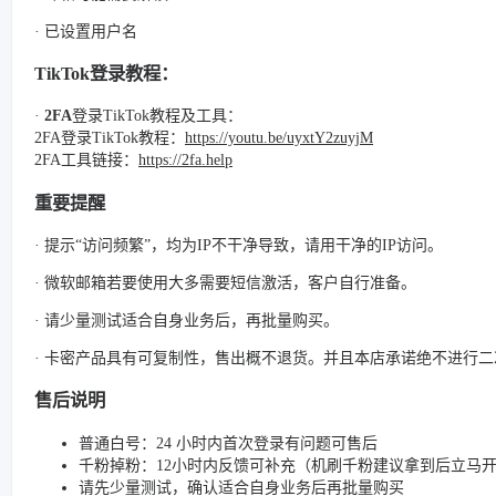
· 已设置用户名
TikTok登录教程：
·
2FA
登录TikTok教程及工具：
2FA登录TikTok教程：
https://youtu.be/uyxtY2zuyjM
2FA工具链接：
https://2fa.help
重要提醒
· 提示“访问频繁”，均为IP不干净导致，请用干净的IP访问。
· 微软邮箱若要使用大多需要短信激活，客户自行准备。
· 请少量测试适合自身业务后，再批量购买。
· 卡密产品具有可复制性，售出概不退货。并且本店承诺绝不进行
售后说明
普通白号：24 小时内首次登录有问题可售后
千粉掉粉：12小时内反馈可补充（机刷千粉建议拿到后立马
请先少量测试，确认适合自身业务后再批量购买