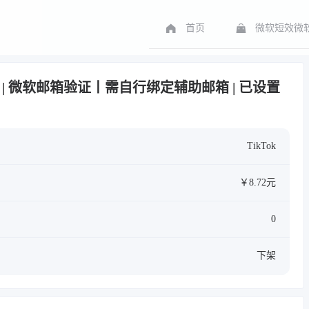
首页
微软短效微软
半年白号 | 微软邮箱验证丨需自行绑定辅助邮箱 | 已设置
TikTok
￥8.72元
0
下架