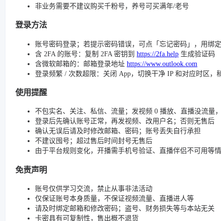
非业务需要不建议购买千粉号，养号可买满年/老号
登录方法
账号密码登录；若提示密码错误，可点「忘记密码」，用绑
含 2FA 的账号：复制 2FA 密钥到
https://2fa.help
生成验证码
含微软邮箱的：邮箱登录地址
https://www.outlook.com
登录频繁 / 次数超限：关闭 App，切换干净 IP 和对应时区
使用提醒
不包实名、关注、私信、流量；发视频 0 播放、直播没流量，请检查
登录后先确认账号正常，再发视频、改用户名；否则无售后
确认无误后请及时修改邮箱、密码；账号丢失自行承担
不建议囤号；超过售后时间封号无售后
由于平台规则变化，开播需手机号验证、直播伴侣不可用等
免责声明
账号仅供学习交流，禁止从事非法活动
仅保证账号本身质量，不保证视频流量、直播进人等
请及时绑定邮箱和修改密码；盗号、财务损失等与本站无关
卡密具有可复制性，售出概不退货